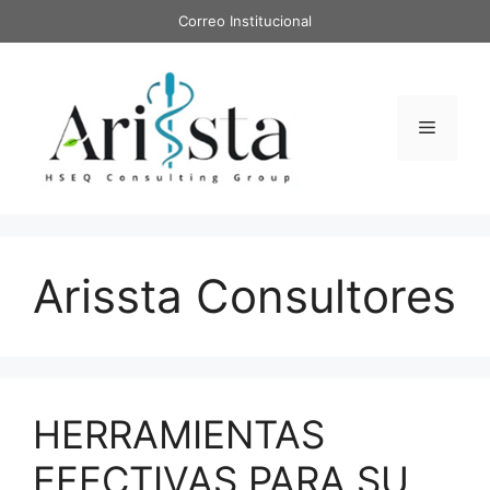
Saltar
Correo Institucional
al
contenido
Menú
Arissta Consultores
HERRAMIENTAS
EFECTIVAS PARA SU