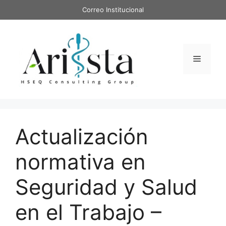
Saltar
Correo Institucional
al
contenido
Menú
Actualización
normativa en
Seguridad y Salud
en el Trabajo –